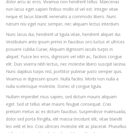
dolor arcu ac eros. Vivamus non hendrerit tellus. Maecenas
non lacus eget sapien finibus mollis id vel est. Integer vitae
neque et lacus blandit venenatis a commodo libero. Nunc
rutrum nisi eget nunc semper, nec aliquam lectus interdum.
Nunc lacus dui, hendrerit ut ligula vitae, hendrerit aliquet dui.
Vestibulum ante ipsum primis in faucibus orci luctus et ultrices
posuere cubilia Curae; Aliquam dignissim iaculis turpis in
aliquet. Fusce leo eros, dignissim vel nibh ac, facilisis congue
elit. Duis viverra nibh lectus, nec molestie libero suscipit lacinia.
Nunc dapibus turpis nisl, porttitor pulvinar justo semper quis.
Vivamus in dignissim ipsum. Nulla facilisi. Morbi non nulla a
nulla scelerisque molestie. Donec id congue ligula.
Nullam imperdiet risus sapien, sed dictum mauris aliquam
eget. Sed ut tellus vitae mauris feugiat consequat. Cras
pretium metus ac ex dictum faucibus. Suspendisse malesuada,
dolor sed porta fringilla, elit massa tincidunt elit, vitae blandit
leo velit et leo. Cras ultricies molestie elit ac placerat. Phasellus