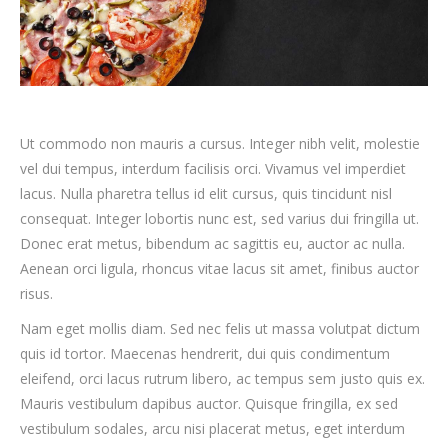
Ut commodo non mauris a cursus. Integer nibh velit, molestie
vel dui tempus, interdum facilisis orci. Vivamus vel imperdiet
lacus. Nulla pharetra tellus id elit cursus, quis tincidunt nisl
consequat. Integer lobortis nunc est, sed varius dui fringilla ut.
Donec erat metus, bibendum ac sagittis eu, auctor ac nulla.
Aenean orci ligula, rhoncus vitae lacus sit amet, finibus auctor
risus.
Nam eget mollis diam. Sed nec felis ut massa volutpat dictum
quis id tortor. Maecenas hendrerit, dui quis condimentum
eleifend, orci lacus rutrum libero, ac tempus sem justo quis ex.
Mauris vestibulum dapibus auctor. Quisque fringilla, ex sed
vestibulum sodales, arcu nisi placerat metus, eget interdum