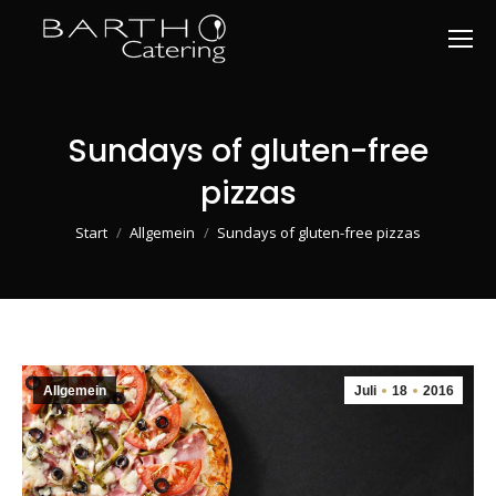
Sundays of gluten-free
pizzas
Sie befinden sich hier:
Start
Allgemein
Sundays of gluten-free pizzas
Allgemein
Juli
18
2016