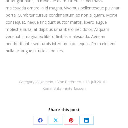
at feugiat nunc, id molestie diam. Ut eu elit vel massa
malesuada ornare in id magna. Vivamus pellentesque pulvinar
porta. Curabitur cursus condimentum ex non aliquam. Morbi
consequat, neque tincidunt auctor mattis, libero augue
molestie nulla, at dapibus urna libero nec dolor. Aliquam
venenatis magna eu libero finibus malesuada. Aenean
hendrerit ante sed turpis interdum consequat. Proin eleifend
nulla ac augue ultricies sodales.
Category:
Allgemein
Von
Petersen
18. Juli 2016
Kommentar hinterlassen
Share this post
Teilen
Teilen
Teilen
Teilen