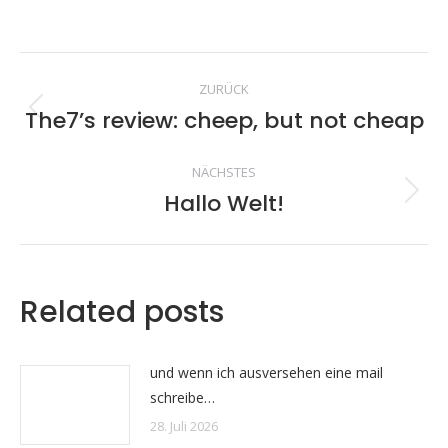
auf
auf
auf
auf
Facebook
X
Pinterest
LinkedIn
Kommentarnavig
ZURÜCK
The7’s review: cheep, but not cheap
Vorheriger
Beitrag:
NÄCHSTES
Hallo Welt!
Nächster
Beitrag:
Related posts
und wenn ich ausversehen eine mail
schreibe…
28. Juli 2026